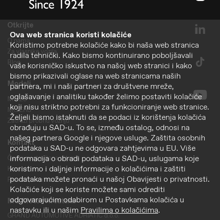
Otkrijte
Ova web stranica koristi kolačiće
O nama
Koristimo potrebne kolačiće kako bi naša web stranica
Za vlasnike vozila
radila tehnički. Kako bismo kontinuirano poboljšavali
Blog
vaše korisničko iskustvo na našoj web stranici i kako
bismo prikazivali oglase na web stranicama naših
Modeli
partnera, mi i naši partneri za društvene mreže,
oglašavanje i analitiku također želimo postaviti kolačiće
MG ZS
koji nisu striktno potrebni za funkcioniranje web stranice.
MG EHS
Željeli bismo istaknuti da se podaci iz korištenja kolačića
Zatraži probnu vožnju
obrađuju u SAD-u. To se, između ostalog, odnosi na
našeg partnera Google i njegove usluge. Zaštita osobnih
Kontakt
podataka u SAD-u ne odgovara zahtjevima u EU. Više
informacija o obradi podataka u SAD-u, uslugama koje
Često postavljana pitanja
koristimo i daljnje informacije o kolačićima i zaštiti
Kontakt
podataka možete pronaći u našoj Obavijesti o privatnosti.
Pravila privatnosti
Kolačiće koji se koriste možete sami odrediti
odgovarajućim odabirom u Postavkama kolačića u
MG Motor Hrvatska
nastavku ili u našim
Pravilima o kolačićima
.
GRAND AUTOMOTIVE ADRIATIC d.o.o.