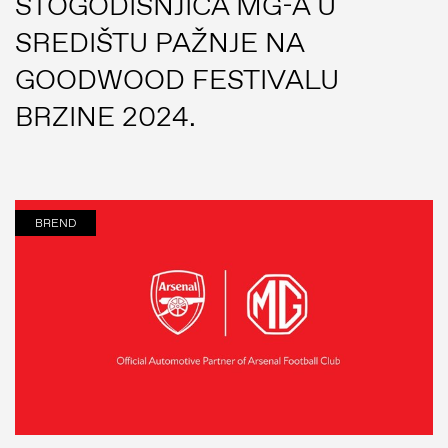
STOGODIŠNJICA MG-A U
MG Blog
SREDIŠTU PAŽNJE NA
Press Release
GOODWOOD FESTIVALU
Image Bank
BRZINE 2024.
Novosti
MG stranica
BREND